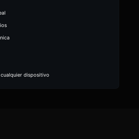
eal
ios
ónica
ualquier dispositivo